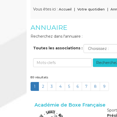
Vous êtes ici :
Accueil
Votre quotidien
Ann
ANNUAIRE
Recherchez dans l'annuaire :
Toutes les associations :
Recherche
89 résultats
(current)
1
2
3
4
5
6
7
8
9
Académie de Boxe Française
Sport
Prési