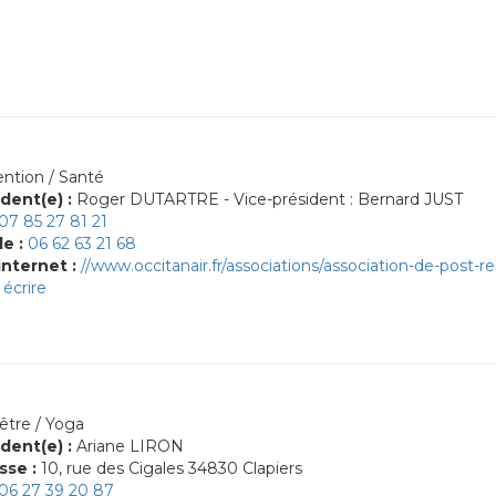
ntion / Santé
dent(e) :
Roger DUTARTRE - Vice-président : Bernard JUST
07 85 27 81 21
le :
06 62 63 21 68
internet :
//www.occitanair.fr/associations/association-de-post-reh
écrire
être / Yoga
dent(e) :
Ariane LIRON
sse :
10, rue des Cigales 34830 Clapiers
06 27 39 20 87