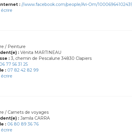
internet :
//www.facebook.com/people/Ari-Om/1000696410243
écrire
re / Peinture
dent(e) :
Vénita MARTINEAU
sse :
3, chemin de Pescalune 34830 Clapiers
06 77 56 31 25
le :
07 82 42 82 99
écrire
re / Carnets de voyages
dent(e) :
Jamila CARRA
le :
06 80 89 36 76
écrire