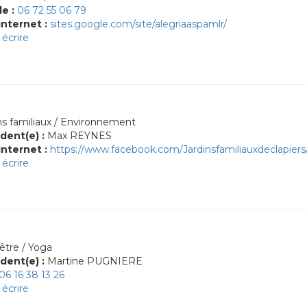
le :
06 72 55 06 79
internet :
sites.google.com/site/alegriaaspamlr/
écrire
ns familiaux / Environnement
dent(e) :
Max REYNES
internet :
https://www.facebook.com/Jardinsfamiliauxdeclapiers
écrire
être / Yoga
dent(e) :
Martine PUGNIERE
06 16 38 13 26
écrire