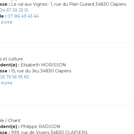
sse :
Le val aux Vignes : 1, rue du Plan Guirard 34830 Clapiers
04 67 59 23 51
le :
07 86 49 43 64
écrire
s et culture
dent(e) :
Elisabeth MORISSON
sse :
15, rue du Jeu 34830 Clapiers
06 76 56 95 60
écrire
le / Chant
dent(e) :
Philippe RADIGON
sse :
999, rue de Viviers 34830 CLAPIERS