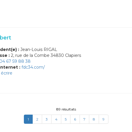
bert
dent(e) :
Jean-Louis RIGAL
sse :
2, rue de la Combe 34830 Clapiers
04 67 59 88 38
internet :
fdc34.com/
écrire
89 résultats
(current)
1
2
3
4
5
6
7
8
9