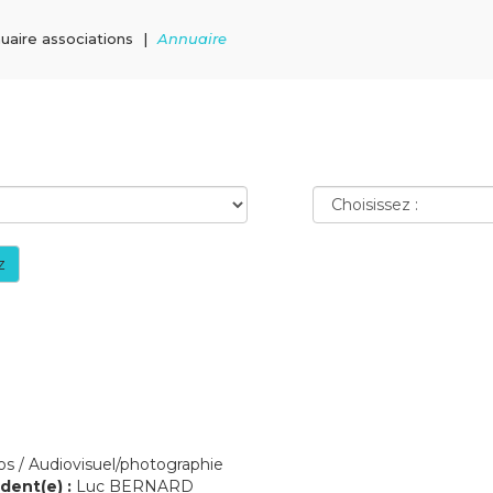
uaire associations
Annuaire
z
s / Audiovisuel/photographie
dent(e) :
Luc BERNARD