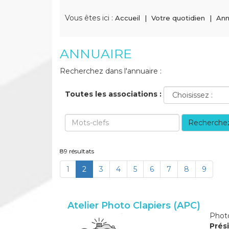
Vous êtes ici :
Accueil
Votre quotidien
Ann
ANNUAIRE
Recherchez dans l'annuaire :
Toutes les associations :
Recherche
89 résultats
(current)
1
2
3
4
5
6
7
8
9
Atelier Photo Clapiers (APC)
Photo
Prési