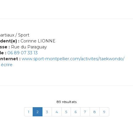
artiaux / Sport
dent(e) :
Corinne LIONNE
sse :
Rue du Paraguay
le :
06 89 07 33 13
internet :
www.sport-montpellier.com/activites/taekwondo/
écrire
89 résultats
(current)
1
2
3
4
5
6
7
8
9