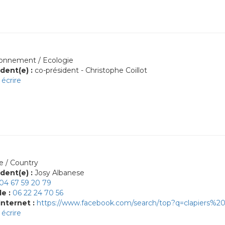
onnement / Ecologie
dent(e) :
co-président - Christophe Coillot
écrire
 / Country
dent(e) :
Josy Albanese
04 67 59 20 79
le :
06 22 24 70 56
internet :
https://www.facebook.com/search/top?q=clapiers%2
écrire