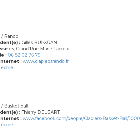
 / Rando
dent(e) :
Gilles BUI-XÛAN
sse :
5, Grand'Rue Marie Lacroix
le :
06 82 02 76 79
internet :
www.clapiedsrando.fr
écrire
 / Basket ball
dent(e) :
Thierry DELBART
internet :
www.facebook.com/people/Clapiers-Basket-Ball/100
écrire