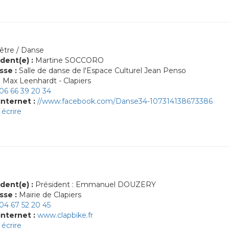
être / Danse
dent(e) :
Martine SOCCORO
sse :
Salle de danse de l'Espace Culturel Jean Penso
 Max Leenhardt - Clapiers
06 66 39 20 34
internet :
//www.facebook.com/Danse34-107314138673386
écrire
dent(e) :
Président : Emmanuel DOUZERY
sse :
Mairie de Clapiers
04 67 52 20 45
internet :
www.clapbike.fr
écrire