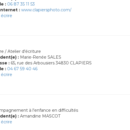
le :
06 87 35 11 53
internet :
www.clapiersphoto.com/
écrire
e / Atelier d'écriture
dent(e) :
Marie-Renée SALES
sse :
65, rue des Arbousiers 34830 CLAPIERS
le :
04 67 59 40 46
écrire
pagnement à l'enfance en difficultés
dent(e) :
Amandine MASCOT
écrire