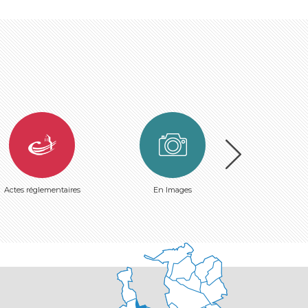
Actes réglementaires
En Images
Plan de