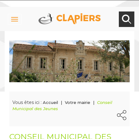
Toggle
navigation
Vous êtes ici :
Accueil
Votre mairie
Conseil
Municipal des Jeunes
CONSEIL MUNICIPAL DES