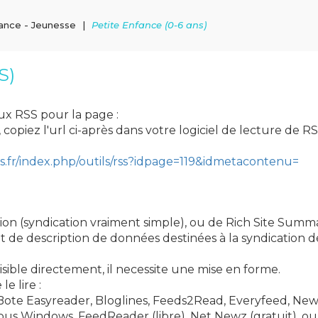
ance - Jeunesse
Petite Enfance (0-6 ans)
S)
ux RSS pour la page :
 copiez l'url ci-après dans votre logiciel de lecture de RS
ers.fr/index.php/outils/rss?idpage=119&idmetacontenu=
on (syndication vraiment simple), ou de Rich Site Summ
at de description de données destinées à la syndication 
lisible directement, il necessite une mise en forme.
e lire :
 Bote Easyreader, Bloglines, Feeds2Read, Everyfeed, Ne
 sous Windows, FeedReader (libre), Net Newz (gratuit), ou