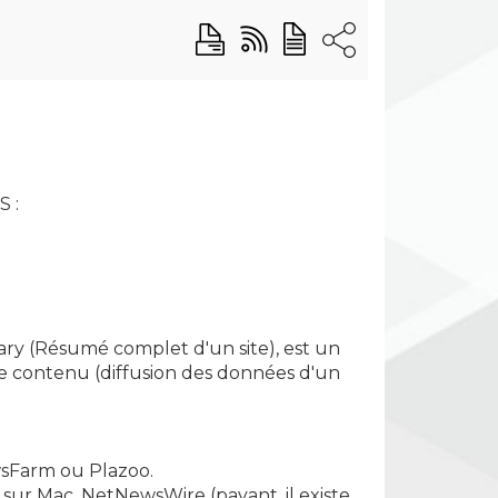
S :
ary (Résumé complet d'un site), est un
de contenu (diffusion des données d'un
wsFarm ou Plazoo.
 sur Mac, NetNewsWire (payant, il existe